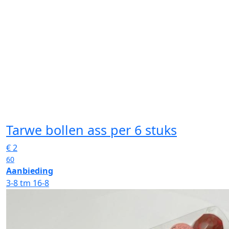
Tarwe bollen ass
per 6 stuks
€
2
60
Aanbieding
3-8 tm 16-8