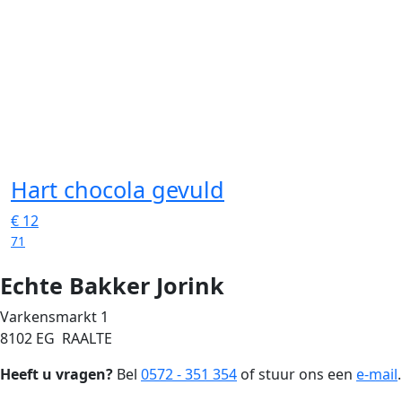
Hart chocola gevuld
€
12
71
Echte Bakker Jorink
Varkensmarkt 1
8102 EG RAALTE
Heeft u vragen?
Bel
0572 - 351 354
of stuur ons een
e-mail
.