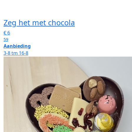
Zeg het met chocola
€
6
59
Aanbieding
3-8 tm 16-8